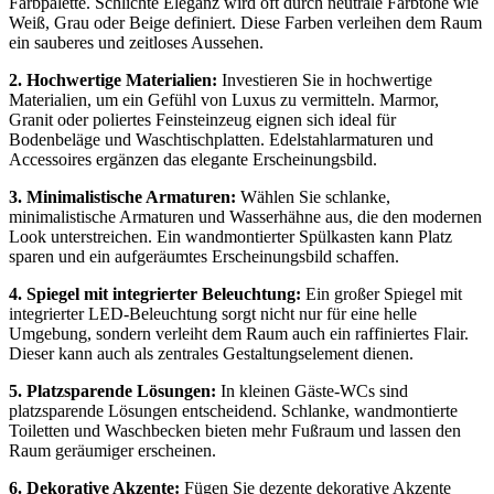
Farbpalette. Schlichte Eleganz wird oft durch neutrale Farbtöne wie
Weiß, Grau oder Beige definiert. Diese Farben verleihen dem Raum
ein sauberes und zeitloses Aussehen.
2. Hochwertige Materialien:
Investieren Sie in hochwertige
Materialien, um ein Gefühl von Luxus zu vermitteln. Marmor,
Granit oder poliertes Feinsteinzeug eignen sich ideal für
Bodenbeläge und Waschtischplatten. Edelstahlarmaturen und
Accessoires ergänzen das elegante Erscheinungsbild.
3. Minimalistische Armaturen:
Wählen Sie schlanke,
minimalistische Armaturen und Wasserhähne aus, die den modernen
Look unterstreichen. Ein wandmontierter Spülkasten kann Platz
sparen und ein aufgeräumtes Erscheinungsbild schaffen.
4. Spiegel mit integrierter Beleuchtung:
Ein großer Spiegel mit
integrierter LED-Beleuchtung sorgt nicht nur für eine helle
Umgebung, sondern verleiht dem Raum auch ein raffiniertes Flair.
Dieser kann auch als zentrales Gestaltungselement dienen.
5. Platzsparende Lösungen:
In kleinen Gäste-WCs sind
platzsparende Lösungen entscheidend. Schlanke, wandmontierte
Toiletten und Waschbecken bieten mehr Fußraum und lassen den
Raum geräumiger erscheinen.
6. Dekorative Akzente:
Fügen Sie dezente dekorative Akzente